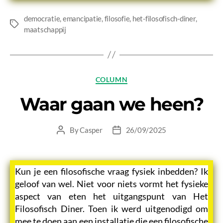
democratie
,
emancipatie
,
filosofie
,
het-filosofisch-diner
,
Tags
maatschappij
Categories
COLUMN
Waar gaan we heen?
By
Casper
26/09/2025
Post
Post
author
date
Kun je een filosofische vraag fysiek inbedden? Ik
geloof van wel. Niet voor niets vormt het fysieke
aspect van eten het uitgangspunt van Het
Filosofisch Diner. Toen ik werd uitgenodigd om
mee te doen aan een installatie die een filosofische