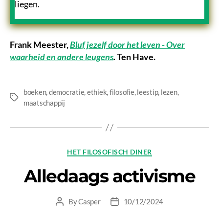
liegen.
Frank Meester,
Bluf jezelf door het leven - Over
waarheid en andere leugens
.
Ten Have.
boeken
,
democratie
,
ethiek
,
filosofie
,
leestip
,
lezen
,
Tags
maatschappij
Categories
HET FILOSOFISCH DINER
Alledaags activisme
By
Casper
10/12/2024
Post
Post
author
date