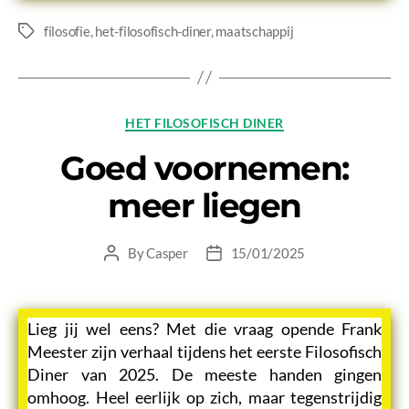
filosofie
,
het-filosofisch-diner
,
maatschappij
Tags
Categories
HET FILOSOFISCH DINER
Goed voornemen:
meer liegen
By
Casper
15/01/2025
Post
Post
author
date
Lieg jij wel eens? Met die vraag opende Frank
Meester zijn verhaal tijdens het eerste Filosofisch
Diner van 2025. De meeste handen gingen
omhoog. Heel eerlijk op zich, maar tegenstrijdig