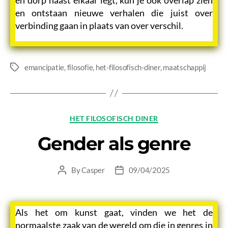
en ontstaan nieuwe verhalen die juist over
verbinding gaan in plaats van over verschil.
emancipatie
,
filosofie
,
het-filosofisch-diner
,
maatschappij
Tags
Categories
HET FILOSOFISCH DINER
Gender als genre
By
Casper
09/04/2025
Post
Post
author
date
Als het om kunst gaat, vinden we het de
normaalste zaak van de wereld om die in genres in