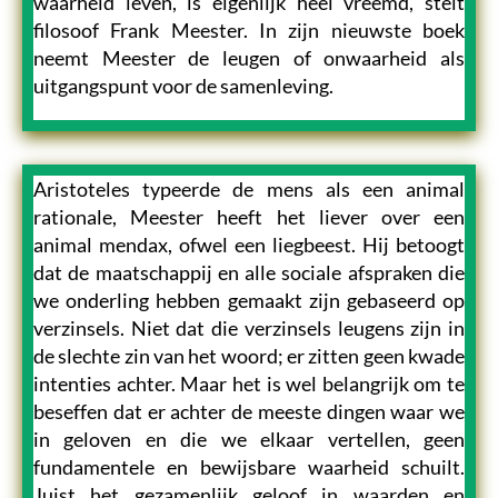
waarheid leven, is eigenlijk heel vreemd, stelt
filosoof Frank Meester. In zijn nieuwste boek
neemt Meester de leugen of onwaarheid als
uitgangspunt voor de samenleving.
Aristoteles typeerde de mens als een animal
rationale, Meester heeft het liever over een
animal mendax, ofwel een liegbeest. Hij betoogt
dat de maatschappij en alle sociale afspraken die
we onderling hebben gemaakt zijn gebaseerd op
verzinsels. Niet dat die verzinsels leugens zijn in
de slechte zin van het woord; er zitten geen kwade
intenties achter. Maar het is wel belangrijk om te
beseffen dat er achter de meeste dingen waar we
in geloven en die we elkaar vertellen, geen
fundamentele en bewijsbare waarheid schuilt.
Juist het gezamenlijk geloof in waarden en