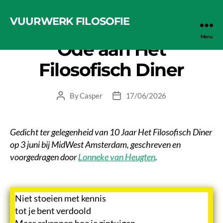
VUURWERK FILOSOFIE
Categories
HET FILOSOFISCH DINER
Menu
Ode aan Het
Filosofisch Diner
By
Casper
17/06/2026
Post
Post
author
date
Gedicht ter gelegenheid van 10 Jaar Het Filosofisch Diner
op 3 juni bij MidWest Amsterdam, geschreven en
voorgedragen door
Lonneke van Heugten
.
Niet stoeien met kennis
tot je bent verdoold
Maar erkennen hoe je zintuigen