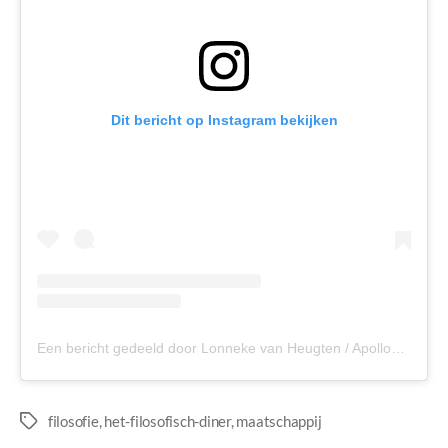
Dit bericht op Instagram bekijken
Een bericht gedeeld door Lonneke van Heugten / Apollonia (@apollo_nia)
filosofie
,
het-filosofisch-diner
,
maatschappij
Tags