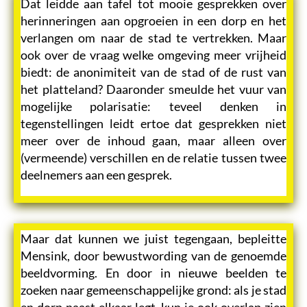
Dat leidde aan tafel tot mooie gesprekken over
herinneringen aan opgroeien in een dorp en het
verlangen om naar de stad te vertrekken. Maar
ook over de vraag welke omgeving meer vrijheid
biedt: de anonimiteit van de stad of de rust van
het platteland? Daaronder smeulde het vuur van
mogelijke polarisatie: teveel denken in
tegenstellingen leidt ertoe dat gesprekken niet
meer over de inhoud gaan, maar alleen over
(vermeende) verschillen en de relatie tussen twee
deelnemers aan een gesprek.
Maar dat kunnen we juist tegengaan, bepleitte
Mensink, door bewustwording van de genoemde
beeldvorming. En door in nieuwe beelden te
zoeken naar gemeenschappelijke grond: als je stad
en dorp naast elkaar legt, kun je ook overlap zien