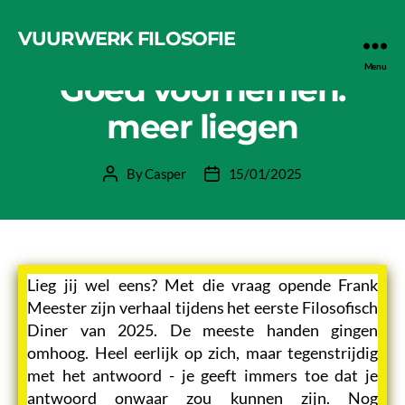
VUURWERK FILOSOFIE
Categories
HET FILOSOFISCH DINER
Menu
Goed voornemen:
meer liegen
By
Casper
15/01/2025
Post
Post
author
date
Lieg jij wel eens? Met die vraag opende Frank
Meester zijn verhaal tijdens het eerste Filosofisch
Diner van 2025. De meeste handen gingen
omhoog. Heel eerlijk op zich, maar tegenstrijdig
met het antwoord - je geeft immers toe dat je
antwoord onwaar zou kunnen zijn. Nog