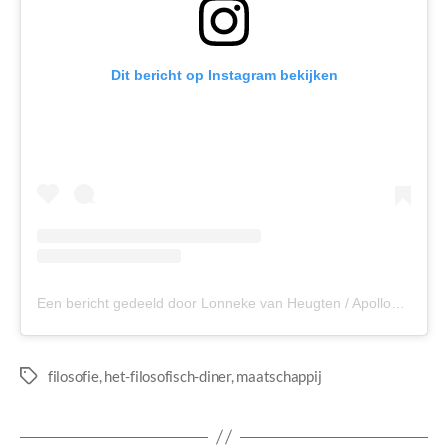
Dit bericht op Instagram bekijken
Een bericht gedeeld door Lonneke van Heugten / Apollonia (@apollo_nia)
filosofie
,
het-filosofisch-diner
,
maatschappij
Tags