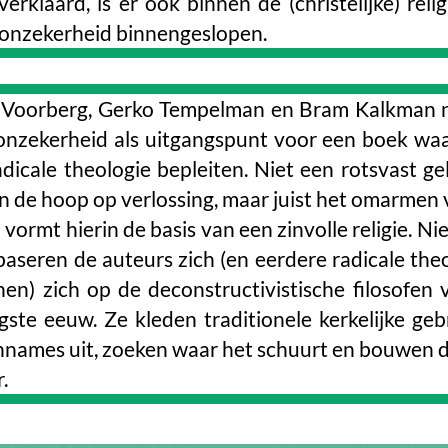
erklaard, is er ook binnen de (christelijke) reli
 onzekerheid binnengeslopen.
 Voorberg, Gerko Tempelman en Bram Kalkman
onzekerheid als uitgangspunt voor een boek waa
dicale theologie bepleiten. Niet een rotsvast ge
n de hoop op verlossing, maar juist het omarmen 
l vormt hierin de basis van een zinvolle religie. Ni
baseren de auteurs zich (en eerdere radicale the
hen) zich op de deconstructivistische filosofen 
gste eeuw. Ze kleden traditionele kerkelijke geb
nnames uit, zoeken waar het schuurt en bouwen 
.