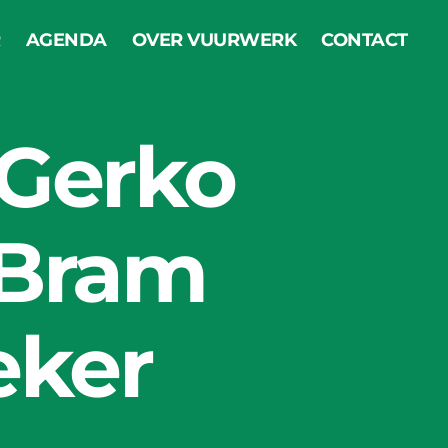
R
AGENDA
OVER VUURWERK
CONTACT
 Gerko
 Bram
eker