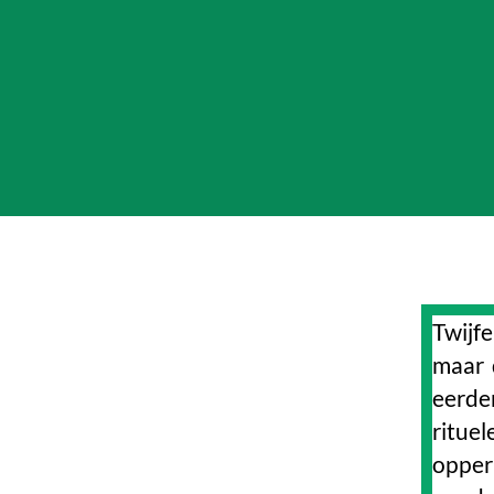
Twijfe
maar 
eerde
ritue
opper