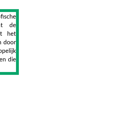
fische
at de
dt het
n door
pelijk
en die