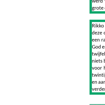
werd v
grote
Rikko
deze 
een ra
God e
twijfe
niets 
voor 
twinti
en aa
verder