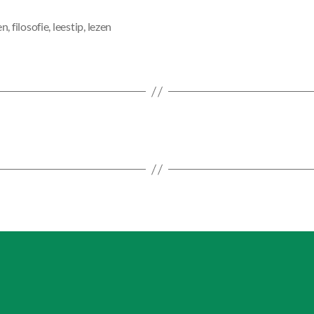
en
,
filosofie
,
leestip
,
lezen