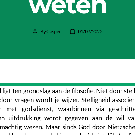
weten
By
Casper
01/07/2022
Post
Post
author
date
l ligt ten grondslag aan de filosofie. Niet door stel
door vragen wordt je wijzer. Stelligheid associë
r met godsdienst, waarbinnen via geschrif
len uitdrukking wordt gegeven aan de wil v
machtig wezen. Maar sinds God door Nietzsch