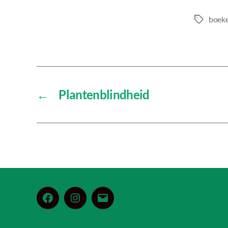
boek
Tags
←
Plantenblindheid
Facebook
Instagram
E-
mail