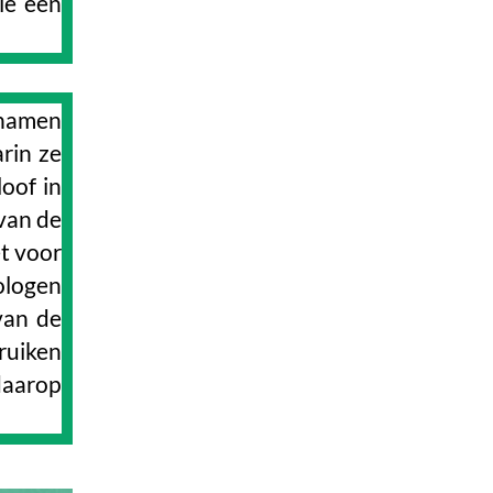
gie een
 namen
rin ze
loof in
van de
et voor
ologen
van de
ruiken
daarop