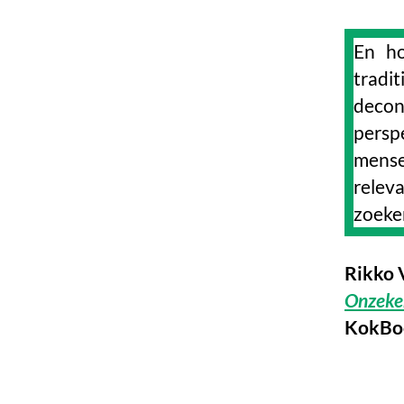
En ho
tradi
decon
persp
mense
relev
zoeke
Rikko 
Onzeker
KokBo