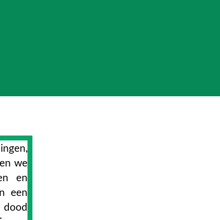
lingen,
ren we
ten en
an een
e dood