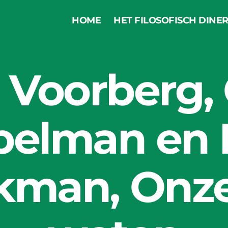
HOME
HET FILOSOFISCH DINE
Categories
LEESTIP
 Voorberg,
elman en
kman, Onz