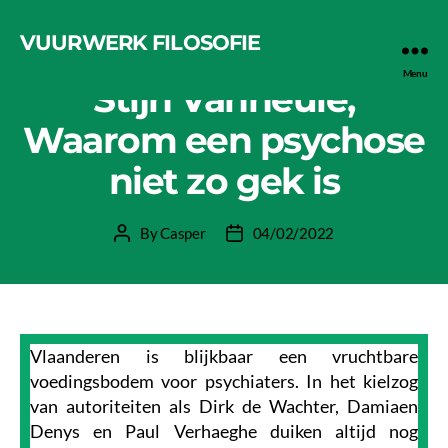
VUURWERK FILOSOFIE
Categories
LEESTIP
Menu
Stijn Vanheule,
Waarom een psychose
niet zo gek is
By
Casper
04/02/2022
Post
Post
author
date
Vlaanderen is blijkbaar een vruchtbare
voedingsbodem voor psychiaters. In het kielzog
van autoriteiten als Dirk de Wachter, Damiaen
Denys en Paul Verhaeghe duiken altijd nog