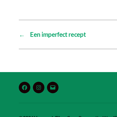
←
Een imperfect recept
Facebook
Instagram
E-
mail