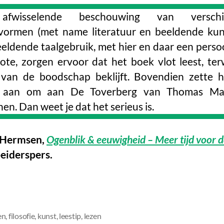
fwisselende beschouwing van verschil
vormen (met name literatuur en beeldende kun
eldende taalgebruik, met hier en daar een persoo
ote, zorgen ervoor dat het boek vlot leest, terw
 van de boodschap beklijft. Bovendien zette h
e aan om aan De Toverberg van Thomas Ma
en. Dan weet je dat het serieus is.
. Hermsen,
Ogenblik & eeuwigheid – Meer tijd voor d
eiderspers.
en
,
filosofie
,
kunst
,
leestip
,
lezen