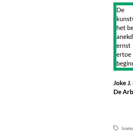
De a
kunst
het be
anekd
ernst
erto
beginn
Joke J
De Arb
boek
Tags