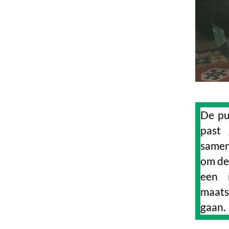
De pub
past 
samen
om de
een 
maats
gaan.