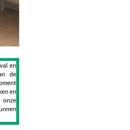
val en
an de
moment
ken en
 onze
kunnen