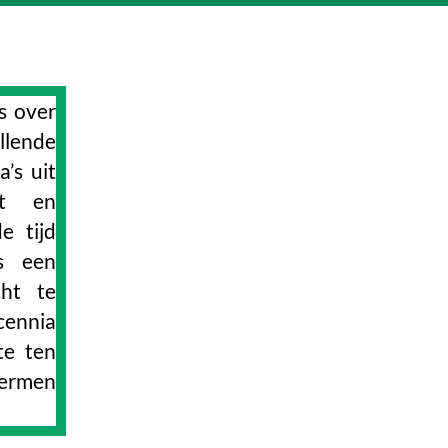
s over
llende
’s uit
it en
e tijd
s een
ht te
cennia
te ten
termen