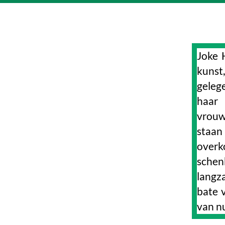
Joke 
kunst
geleg
haar
vrouw
staan
overk
schen
langz
bate 
van n