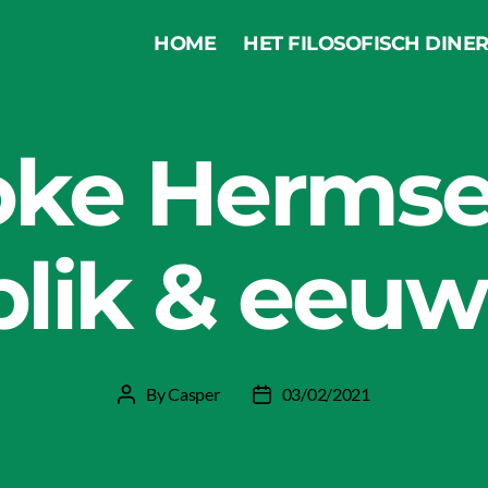
HOME
HET FILOSOFISCH DINE
Categories
LEESTIP
oke Hermse
lik & eeuw
By
Casper
03/02/2021
Post
Post
author
date