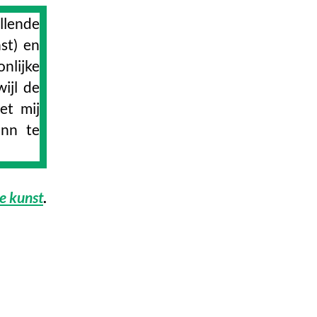
lende
st) en
nlijke
ijl de
et mij
nn te
e kunst
.