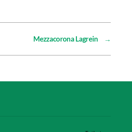
Mezzacorona Lagrein
→