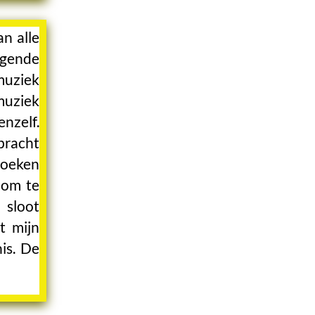
n alle
ngende
muziek
muziek
nzelf.
bracht
zoeken
 om te
 sloot
t mijn
is. De