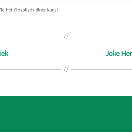
fie
,
het-filosofisch-diner
,
kunst
iek
Joke He