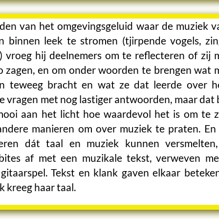
den van het omgevingsgeluid waar de muziek va
n binnen leek te stromen (tjirpende vogels, zi
) vroeg hij deelnemers om te reflecteren of zij 
o zagen, en om onder woorden te brengen wat 
en teweeg bracht en wat ze dat leerde over he
ge vragen met nog lastiger antwoorden, maar dat 
 mooi aan het licht hoe waardevol het is om te 
andere manieren om over muziek te praten. En
treren dát taal en muziek kunnen versmelten,
ites af met een muzikale tekst, verweven me
 gitaarspel. Tekst en klank gaven elkaar beteken
 kreeg haar taal.