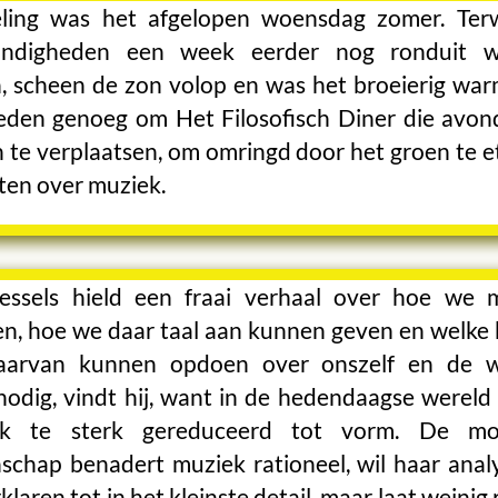
eling was het afgelopen woensdag zomer. Terw
ndigheden een week eerder nog ronduit wi
, scheen de zon volop en was het broeierig war
eden genoeg om Het Filosofisch Diner die avon
n te verplaatsen, om omringd door het groen te e
ten over muziek.
essels hield een fraai verhaal over hoe we 
en, hoe we daar taal aan kunnen geven en welke 
arvan kunnen opdoen over onszelf en de w
odig, vindt hij, want in de hedendaagse wereld
ek te sterk gereduceerd tot vorm. De mo
schap benadert muziek rationeel, wil haar anal
klaren tot in het kleinste detail, maar laat weinig