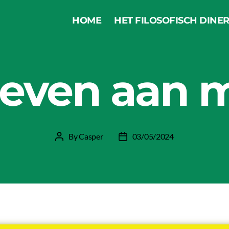
HOME
HET FILOSOFISCH DINE
Categories
HET FILOSOFISCH DINER
geven aan 
By
Casper
03/05/2024
Post
Post
author
date