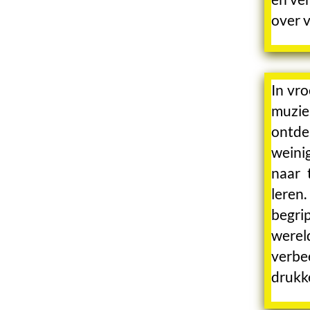
over 
In vr
muzie
ontde
weini
naar 
leren.
begri
werel
verbe
drukk