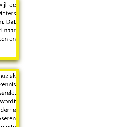
ijl de
nters
m. Dat
d naar
ten en
muziek
kennis
ereld.
 wordt
derne
yseren
 ruimte