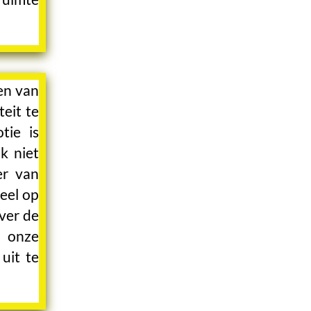
en van
eit te
tie is
k niet
er van
neel op
ver de
 onze
uit te