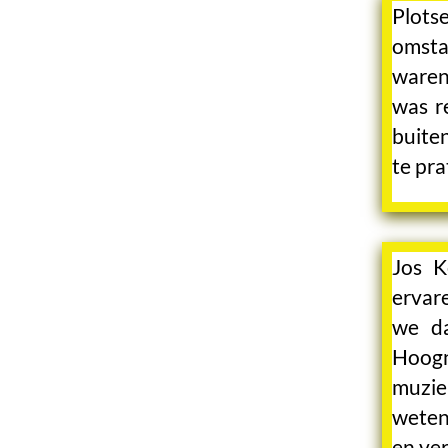
Plots
omsta
waren
was r
buite
te pra
Jos K
ervar
we da
Hoogn
muzi
weten
en ver