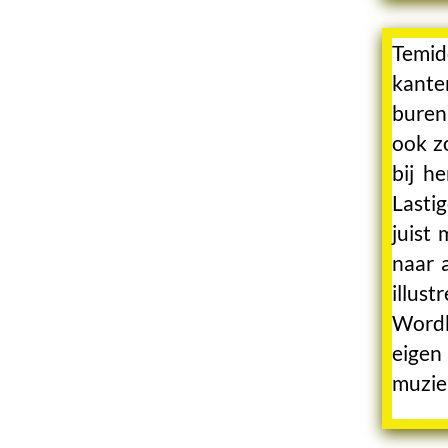
Temid
kante
buren
ook z
bij h
Lasti
juist
naar 
illus
Wordb
eigen
muziek