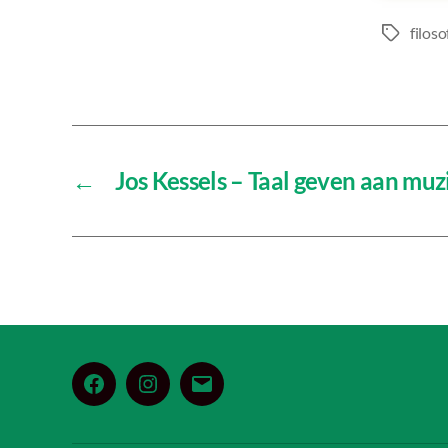
filoso
Tags
←
Jos Kessels – Taal geven aan muz
Facebook
Instagram
E-
mail